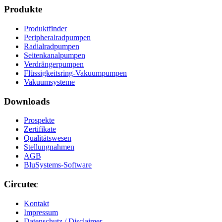
Produkte
Produktfinder
Peripheralradpumpen
Radialradpumpen
Seitenkanalpumpen
Verdrängerpumpen
Flüssigkeitsring-Vakuumpumpen
Vakuumsysteme
Downloads
Prospekte
Zertifikate
Qualitätswesen
Stellungnahmen
AGB
BluSystems-Software
Circutec
Kontakt
Impressum
Datenschutz / Disclaimer