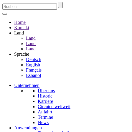
Home
Kontakt
Land
Land
Land
Land
Sprache
Deutsch
English
Français
Español
Unternehmen
Über uns
Historie
Karriere
Circutec weltweit
Anfahrt
Termine
News
Anwendungen