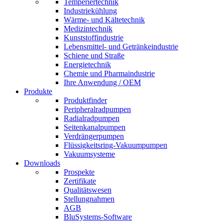
Temperiertechnik
Industriekühlung
Wärme- und Kältetechnik
Medizintechnik
Kunststoffindustrie
Lebensmittel- und Getränkeindustrie
Schiene und Straße
Energietechnik
Chemie und Pharmaindustrie
Ihre Anwendung / OEM
Produkte
Produktfinder
Peripheralradpumpen
Radialradpumpen
Seitenkanalpumpen
Verdrängerpumpen
Flüssigkeitsring-Vakuumpumpen
Vakuumsysteme
Downloads
Prospekte
Zertifikate
Qualitätswesen
Stellungnahmen
AGB
BluSystems-Software