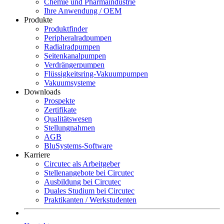
Chemie und Pharmaindustrie
Ihre Anwendung / OEM
Produkte
Produktfinder
Peripheralradpumpen
Radialradpumpen
Seitenkanalpumpen
Verdrängerpumpen
Flüssigkeitsring-Vakuumpumpen
Vakuumsysteme
Downloads
Prospekte
Zertifikate
Qualitätswesen
Stellungnahmen
AGB
BluSystems-Software
Karriere
Circutec als Arbeitgeber
Stellenangebote bei Circutec
Ausbildung bei Circutec
Duales Studium bei Circutec
Praktikanten / Werkstudenten