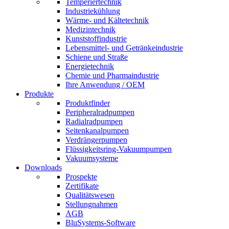
Temperiertechnik
Industriekühlung
Wärme- und Kältetechnik
Medizintechnik
Kunststoffindustrie
Lebensmittel- und Getränkeindustrie
Schiene und Straße
Energietechnik
Chemie und Pharmaindustrie
Ihre Anwendung / OEM
Produkte
Produktfinder
Peripheralradpumpen
Radialradpumpen
Seitenkanalpumpen
Verdrängerpumpen
Flüssigkeitsring-Vakuumpumpen
Vakuumsysteme
Downloads
Prospekte
Zertifikate
Qualitätswesen
Stellungnahmen
AGB
BluSystems-Software