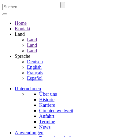
Home
Kontakt
Land
Land
Land
Land
Sprache
Deutsch
English
Français
Español
Unternehmen
Über uns
Historie
Karriere
Circutec weltweit
Anfahrt
Termine
News
Anwendungen