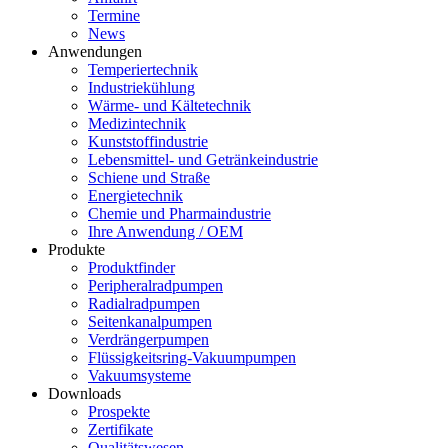
Termine
News
Anwendungen
Temperiertechnik
Industriekühlung
Wärme- und Kältetechnik
Medizintechnik
Kunststoffindustrie
Lebensmittel- und Getränkeindustrie
Schiene und Straße
Energietechnik
Chemie und Pharmaindustrie
Ihre Anwendung / OEM
Produkte
Produktfinder
Peripheralradpumpen
Radialradpumpen
Seitenkanalpumpen
Verdrängerpumpen
Flüssigkeitsring-Vakuumpumpen
Vakuumsysteme
Downloads
Prospekte
Zertifikate
Qualitätswesen