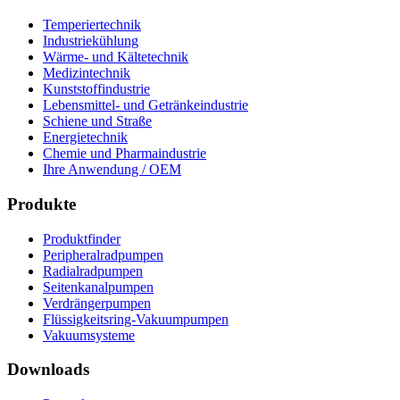
Temperiertechnik
Industriekühlung
Wärme- und Kältetechnik
Medizintechnik
Kunststoffindustrie
Lebensmittel- und Getränkeindustrie
Schiene und Straße
Energietechnik
Chemie und Pharmaindustrie
Ihre Anwendung / OEM
Produkte
Produktfinder
Peripheralradpumpen
Radialradpumpen
Seitenkanalpumpen
Verdrängerpumpen
Flüssigkeitsring-Vakuumpumpen
Vakuumsysteme
Downloads