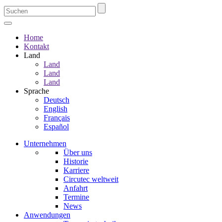
Home
Kontakt
Land
Land
Land
Land
Sprache
Deutsch
English
Français
Español
Unternehmen
Über uns
Historie
Karriere
Circutec weltweit
Anfahrt
Termine
News
Anwendungen