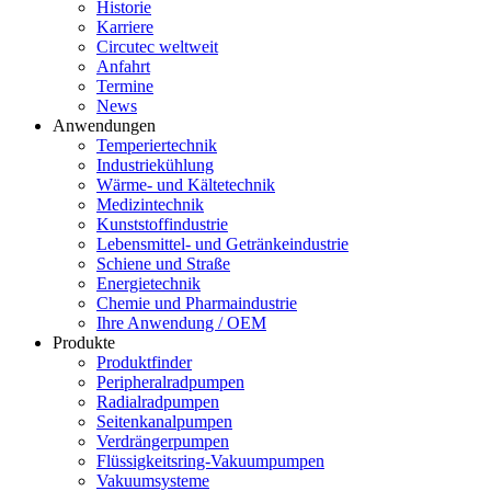
Historie
Karriere
Circutec weltweit
Anfahrt
Termine
News
Anwendungen
Temperiertechnik
Industriekühlung
Wärme- und Kältetechnik
Medizintechnik
Kunststoffindustrie
Lebensmittel- und Getränkeindustrie
Schiene und Straße
Energietechnik
Chemie und Pharmaindustrie
Ihre Anwendung / OEM
Produkte
Produktfinder
Peripheralradpumpen
Radialradpumpen
Seitenkanalpumpen
Verdrängerpumpen
Flüssigkeitsring-Vakuumpumpen
Vakuumsysteme