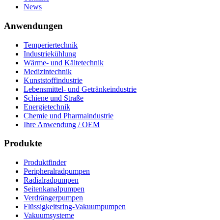
News
Anwendungen
Temperiertechnik
Industriekühlung
Wärme- und Kältetechnik
Medizintechnik
Kunststoffindustrie
Lebensmittel- und Getränkeindustrie
Schiene und Straße
Energietechnik
Chemie und Pharmaindustrie
Ihre Anwendung / OEM
Produkte
Produktfinder
Peripheralradpumpen
Radialradpumpen
Seitenkanalpumpen
Verdrängerpumpen
Flüssigkeitsring-Vakuumpumpen
Vakuumsysteme