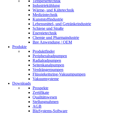
Temperiertechnik
Industriekühlung
Wärme- und Kältetechnik
Medizintechnik
Kunststoffindustrie
Lebensmittel- und Getränkeindustrie
Schiene und Straße
Energietechnik
Chemie und Pharmaindustrie
Ihre Anwendung / OEM
Produkte
Produktfinder
Peripheralradpumpen
Radialradpumpen
Seitenkanalpumpen
Verdrängerpumpen
Flüssigkeitsring-Vakuumpumpen
Vakuumsysteme
Downloads
Prospekte
Zertifikate
Qualitätswesen
Stellungnahmen
AGB
BluSystems-Software