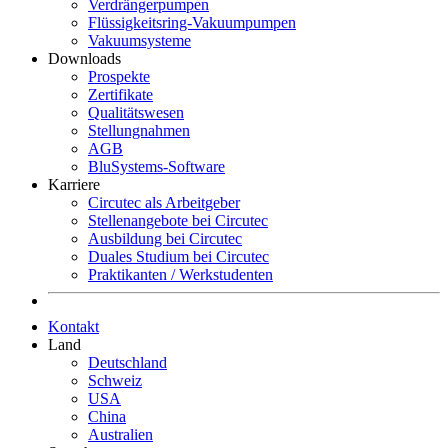
Verdrängerpumpen
Flüssigkeitsring-Vakuumpumpen
Vakuumsysteme
Downloads
Prospekte
Zertifikate
Qualitätswesen
Stellungnahmen
AGB
BluSystems-Software
Karriere
Circutec als Arbeitgeber
Stellenangebote bei Circutec
Ausbildung bei Circutec
Duales Studium bei Circutec
Praktikanten / Werkstudenten
Kontakt
Land
Deutschland
Schweiz
USA
China
Australien