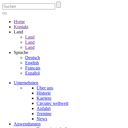
Home
Kontakt
Land
Land
Land
Land
Sprache
Deutsch
English
Français
Español
Unternehmen
Über uns
Historie
Karriere
Circutec weltweit
Anfahrt
Termine
News
Anwendungen