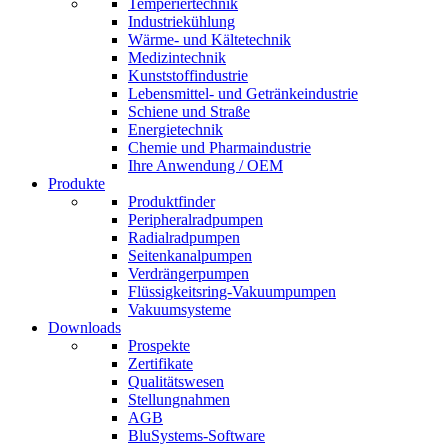
Temperiertechnik
Industriekühlung
Wärme- und Kältetechnik
Medizintechnik
Kunststoffindustrie
Lebensmittel- und Getränkeindustrie
Schiene und Straße
Energietechnik
Chemie und Pharmaindustrie
Ihre Anwendung / OEM
Produkte
Produktfinder
Peripheralradpumpen
Radialradpumpen
Seitenkanalpumpen
Verdrängerpumpen
Flüssigkeitsring-Vakuumpumpen
Vakuumsysteme
Downloads
Prospekte
Zertifikate
Qualitätswesen
Stellungnahmen
AGB
BluSystems-Software