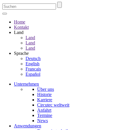
Home
Kontakt
Land
Land
Land
Land
Sprache
Deutsch
English
Français
Español
Unternehmen
Über uns
Historie
Karriere
Circutec weltweit
Anfahrt
Termine
News
Anwendungen