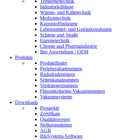
Temperiertechnik
Industriekühlung
Wärme- und Kältetechnik
Medizintechnik
Kunststoffindustrie
Lebensmittel- und Getränkeindustrie
Schiene und Straße
Energietechnik
Chemie und Pharmaindustrie
Ihre Anwendung / OEM
Produkte
Produktfinder
Peripheralradpumpen
Radialradpumpen
Seitenkanalpumpen
Verdrängerpumpen
Flüssigkeitsring-Vakuumpumpen
Vakuumsysteme
Downloads
Prospekte
Zertifikate
Qualitätswesen
Stellungnahmen
AGB
BluSystems-Software