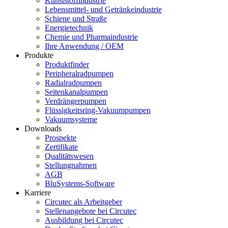
Kunststoffindustrie
Lebensmittel- und Getränkeindustrie
Schiene und Straße
Energietechnik
Chemie und Pharmaindustrie
Ihre Anwendung / OEM
Produkte
Produktfinder
Peripheralradpumpen
Radialradpumpen
Seitenkanalpumpen
Verdrängerpumpen
Flüssigkeitsring-Vakuumpumpen
Vakuumsysteme
Downloads
Prospekte
Zertifikate
Qualitätswesen
Stellungnahmen
AGB
BluSystems-Software
Karriere
Circutec als Arbeitgeber
Stellenangebote bei Circutec
Ausbildung bei Circutec