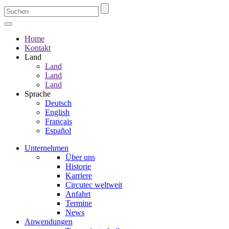
Home
Kontakt
Land
Land
Land
Land
Sprache
Deutsch
English
Français
Español
Unternehmen
Über uns
Historie
Karriere
Circutec weltweit
Anfahrt
Termine
News
Anwendungen