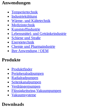
Anwendungen
Temperiertechnik
Industriekühlung
Wärme- und Kältetechnik
Medizintechnik
Kunststoffindustrie
Lebensmittel- und Getränkeindustrie
Schiene und Straße
Energietechnik
Chemie und Pharmaindustrie
Ihre Anwendung / OEM
Produkte
Produktfinder
Peripheralradpumpen
Radialradpumpen
Seitenkanalpumpen
Verdrängerpumpen
Flüssigkeitsring-Vakuumpumpen
Vakuumsysteme
Downloads