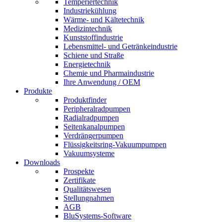
Temperiertechnik
Industriekühlung
Wärme- und Kältetechnik
Medizintechnik
Kunststoffindustrie
Lebensmittel- und Getränkeindustrie
Schiene und Straße
Energietechnik
Chemie und Pharmaindustrie
Ihre Anwendung / OEM
Produkte
Produktfinder
Peripheralradpumpen
Radialradpumpen
Seitenkanalpumpen
Verdrängerpumpen
Flüssigkeitsring-Vakuumpumpen
Vakuumsysteme
Downloads
Prospekte
Zertifikate
Qualitätswesen
Stellungnahmen
AGB
BluSystems-Software