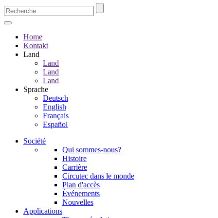
Home
Kontakt
Land
Land
Land
Land
Sprache
Deutsch
English
Français
Español
Société
Qui sommes-nous?
Histoire
Carrière
Circutec dans le monde
Plan d'accès
Événements
Nouvelles
Applications