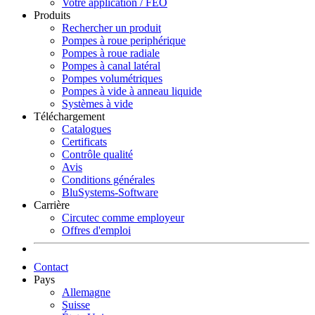
Votre application / FEO
Produits
Rechercher un produit
Pompes à roue periphérique
Pompes à roue radiale
Pompes à canal latéral
Pompes volumétriques
Pompes à vide à anneau liquide
Systèmes à vide
Téléchargement
Catalogues
Certificats
Contrôle qualité
Avis
Conditions générales
BluSystems-Software
Carrière
Circutec comme employeur
Offres d'emploi
Contact
Pays
Allemagne
Suisse