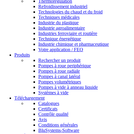
Thermorégulation
Refroidissement industriel
Technologies du chaud et du froid
Techniques médicales
Industrie du plastique
Industrie agroalimentaire
Industries ferroviaire et routière
Technique énergétique
Industrie chimique et pharmaceutique
Votre application / FEO
Produits
Rechercher un produit
Pompes à roue periphérique
Pompes à roue radiale
Pompes à canal latéral
Pompes volumétriques
Pompes à vide à anneau liquide
Systèmes à vide
Téléchargement
Catalogues
Certificats
Contrôle qualité
Avis
Conditions générales
BluSystems-Software