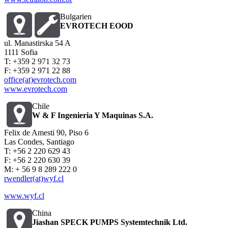
Bulgarien
EVROTECH EOOD
ul. Manastirska 54 A
1111 Sofia
T: +359 2 971 32 73
F: +359 2 971 22 88
office(at)evrotech.com
www.evrotech.com
Chile
W & F Ingenieria Y Maquinas S.A.
Felix de Amesti 90, Piso 6
Las Condes, Santiago
T: +56 2 220 629 43
F: +56 2 220 630 39
M: + 56 9 8 289 222 0
rwendler(at)wyf.cl
www.wyf.cl
China
Jiashan SPECK PUMPS Systemtechnik Ltd.