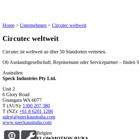
Home
>
Unternehmen
>
Circutec weltweit
Circutec weltweit
Circutec ist weltweit an über 50 Standorten vertreten.
Ob Auslandsgesellschaft, Repräsentant oder Servicepartner – finden S
Australien
Speck Industries Pty Ltd.
Unit 2
6 Glory Road
Gnangara WA 6077
T (AUS):
1300 207 380
T (NZ):
+61 8 6201 1286
sales(at)speckaustralia.com
www.speckaustralia.com
Belgien
FLOWMOTION BVBA