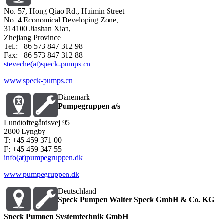
No. 57, Hong Qiao Rd., Huimin Street
No. 4 Economical Developing Zone,
314100 Jiashan Xian,
Zhejiang Province
Tel.: +86 573 847 312 98
Fax: +86 573 847 312 88
steveche(at)speck-pumps.cn
www.speck-pumps.cn
Dänemark
Pumpegruppen a/s
Lundtoftegårdsvej 95
2800 Lyngby
T: +45 459 371 00
F: +45 459 347 55
info(at)pumpegruppen.dk
www.pumpegruppen.dk
Deutschland
Speck Pumpen Walter Speck GmbH & Co. KG
Speck Pumpen Systemtechnik GmbH