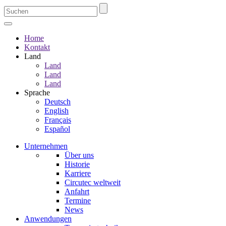
Home
Kontakt
Land
Land
Land
Land
Sprache
Deutsch
English
Français
Español
Unternehmen
Über uns
Historie
Karriere
Circutec weltweit
Anfahrt
Termine
News
Anwendungen