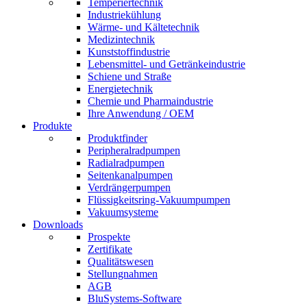
Temperiertechnik
Industriekühlung
Wärme- und Kältetechnik
Medizintechnik
Kunststoffindustrie
Lebensmittel- und Getränkeindustrie
Schiene und Straße
Energietechnik
Chemie und Pharmaindustrie
Ihre Anwendung / OEM
Produkte
Produktfinder
Peripheralradpumpen
Radialradpumpen
Seitenkanalpumpen
Verdrängerpumpen
Flüssigkeitsring-Vakuumpumpen
Vakuumsysteme
Downloads
Prospekte
Zertifikate
Qualitätswesen
Stellungnahmen
AGB
BluSystems-Software