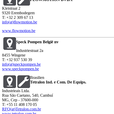
Kleistraat 2
9320 Erembodegem
T: +32 2 309 67 13
info(at)flowmotion.be
www.flowmotion.be
Speck Pompen België nv
Industriestraat 2a
8455 Wingene
T: +32 937 530 39
info(at)speckpompen.be
www.speckpompen.be
Brasilien
Tetralon Ind. e Com. De Equips.
Industrieais Ltda.
Rua São Caetano, 540, Cambuí
MG, Cep - 37600-000
T: +55 11 408 170 05
RFQ(at)Tetralon.com.br
www.tetralon.com.br