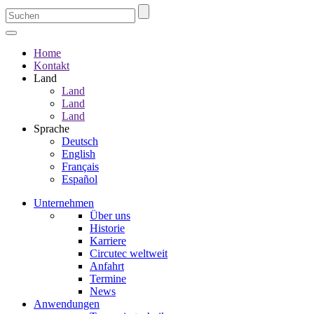
Home
Kontakt
Land
Land
Land
Land
Sprache
Deutsch
English
Français
Español
Unternehmen
Über uns
Historie
Karriere
Circutec weltweit
Anfahrt
Termine
News
Anwendungen