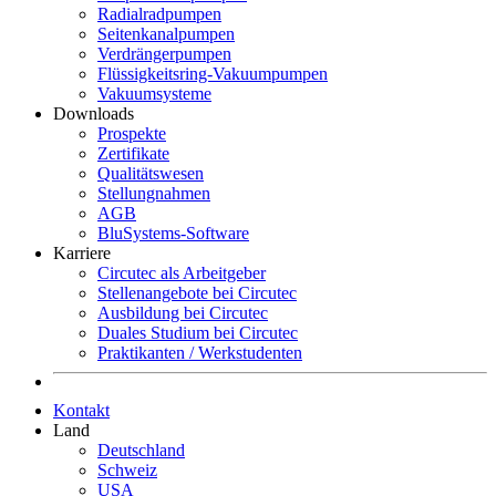
Radialradpumpen
Seitenkanalpumpen
Verdrängerpumpen
Flüssigkeitsring-Vakuumpumpen
Vakuumsysteme
Downloads
Prospekte
Zertifikate
Qualitätswesen
Stellungnahmen
AGB
BluSystems-Software
Karriere
Circutec als Arbeitgeber
Stellenangebote bei Circutec
Ausbildung bei Circutec
Duales Studium bei Circutec
Praktikanten / Werkstudenten
Kontakt
Land
Deutschland
Schweiz
USA