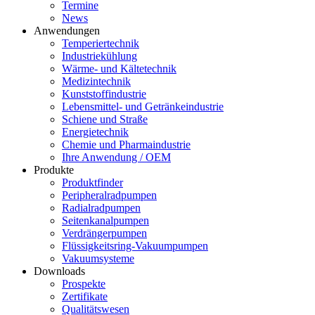
Termine
News
Anwendungen
Temperiertechnik
Industriekühlung
Wärme- und Kältetechnik
Medizintechnik
Kunststoffindustrie
Lebensmittel- und Getränkeindustrie
Schiene und Straße
Energietechnik
Chemie und Pharmaindustrie
Ihre Anwendung / OEM
Produkte
Produktfinder
Peripheralradpumpen
Radialradpumpen
Seitenkanalpumpen
Verdrängerpumpen
Flüssigkeitsring-Vakuumpumpen
Vakuumsysteme
Downloads
Prospekte
Zertifikate
Qualitätswesen