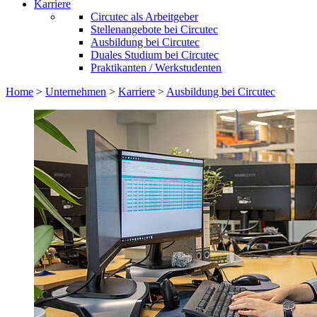
Karriere
Circutec als Arbeitgeber
Stellenangebote bei Circutec
Ausbildung bei Circutec
Duales Studium bei Circutec
Praktikanten / Werkstudenten
Home
>
Unternehmen
>
Karriere
>
Ausbildung bei Circutec