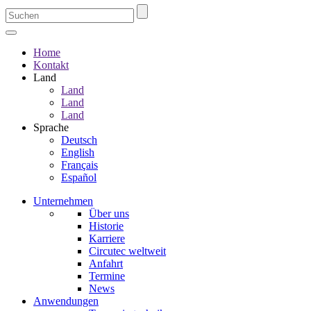
Home
Kontakt
Land
Land
Land
Land
Sprache
Deutsch
English
Français
Español
Unternehmen
Über uns
Historie
Karriere
Circutec weltweit
Anfahrt
Termine
News
Anwendungen