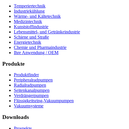
Temperiertechnik
Industriekühlung
Wärme- und Kältetechnik
Medizintechnik
Kunststoffindustrie
Lebensmittel- und Getränkeindustrie
Schiene und Straße
Energietechnik
Chemie und Pharmaindustrie
Ihre Anwendung / OEM
Produkte
Produktfinder
Peripheralradpumpen
Radialradpumpen
Seitenkanalpumpen
Verdrängerpumpen
Flüssigkeitsring-Vakuumpumpen
Vakuumsysteme
Downloads
Prospekte