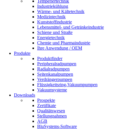
Temperiertechnik
Industriekühlung
Wärme- und Kältetechnik
Medizintechnik
Kunststoffindustrie
Lebensmittel- und Getränkeindustrie
Schiene und Straße
Energietechnik
Chemie und Pharmaindustrie
Ihre Anwendung / OEM
Produkte
Produktfinder
Peripheralradpumpen
Radialradpumpen
Seitenkanalpumpen
Verdrängerpumpen
Flüssigkeitsring-Vakuumpumpen
Vakuumsysteme
Downloads
Prospekte
Zertifikate
Qualitätswesen
Stellungnahmen
AGB
BluSystems-Software