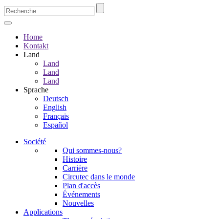
Home
Kontakt
Land
Land
Land
Land
Sprache
Deutsch
English
Français
Español
Société
Qui sommes-nous?
Histoire
Carrière
Circutec dans le monde
Plan d'accès
Événements
Nouvelles
Applications