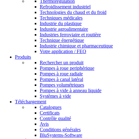
Thermorégulation
Refroidissement industriel
Technologies du chaud et du froid
Techniques médicales
Industrie du plastique
Industrie agroalimentaire
Industries ferroviaire et routière
Technique énergétique
Industrie chimique et pharmaceutique
Votre application / FEO
Produits
Rechercher un produit
Pompes à roue periphérique
Pompes à roue radiale
Pompes à canal latéral
Pompes volumétriques
Pompes à vide à anneau liquide
Systèmes à vide
Téléchargement
Catalogues
Certificats
Contrôle qualité
Avis
Conditions générales
BluSystems-Software