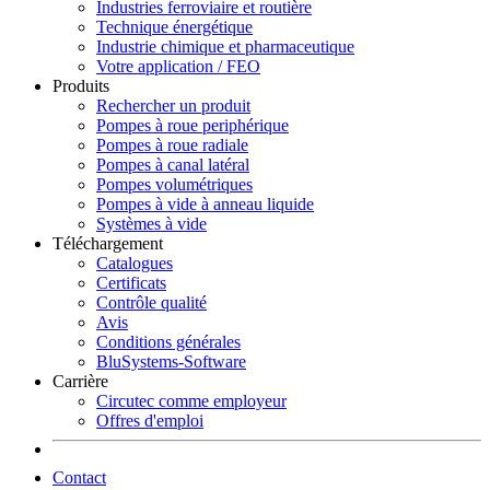
Industries ferroviaire et routière
Technique énergétique
Industrie chimique et pharmaceutique
Votre application / FEO
Produits
Rechercher un produit
Pompes à roue periphérique
Pompes à roue radiale
Pompes à canal latéral
Pompes volumétriques
Pompes à vide à anneau liquide
Systèmes à vide
Téléchargement
Catalogues
Certificats
Contrôle qualité
Avis
Conditions générales
BluSystems-Software
Carrière
Circutec comme employeur
Offres d'emploi
Contact