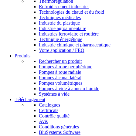
Thermorégulation
Refroidissement industriel
Technologies du chaud et du froid
Techniques médicales
Industrie du plastique
Industrie agroalimentaire
Industries ferroviaire et routière
Technique énergétique
Industrie chimique et pharmaceutique
Votre application / FEO
Produits
Rechercher un produit
Pompes à roue periphérique
Pompes à roue radiale
Pompes à canal latéral
Pompes volumétriques
Pompes à vide à anneau liquide
Systèmes à vide
Téléchargement
Catalogues
Certificats
Contrôle qualité
Avis
Conditions générales
BluSystems-Software