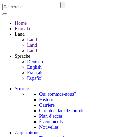
Home
Kontakt
Land
Land
Land
Land
Sprache
Deutsch
English
Français
Español
Société
Qui sommes-nous?
Histoire
Carrière
Circutec dans le monde
Plan d'accès
Événements
Nouvelles
Applications