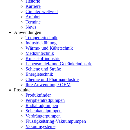
Historie
Karriere
Circutec weltweit
Anfahrt
Termine
News
Anwendungen
Temperiertechnik
Industriekühlung
Wärme- und Kältetechnik
Medizintechnik
Kunststoffindustrie
Lebensmittel- und Getränkeindustrie
Schiene und Straße
Energietechnik
Chemie und Pharmaindustrie
Ihre Anwendung / OEM
Produkte
Produktfinder
Peripheralradpumpen
Radialradpumpen
Seitenkanalpumpen
Verdrängerpumpen
Flüssigkeitsring-Vakuumpumpen
Vakuumsysteme