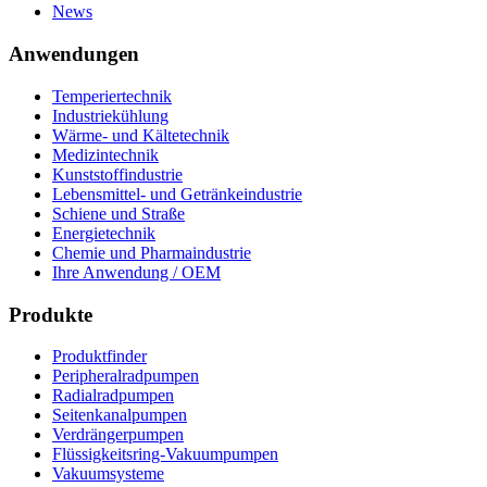
News
Anwendungen
Temperiertechnik
Industriekühlung
Wärme- und Kältetechnik
Medizintechnik
Kunststoffindustrie
Lebensmittel- und Getränkeindustrie
Schiene und Straße
Energietechnik
Chemie und Pharmaindustrie
Ihre Anwendung / OEM
Produkte
Produktfinder
Peripheralradpumpen
Radialradpumpen
Seitenkanalpumpen
Verdrängerpumpen
Flüssigkeitsring-Vakuumpumpen
Vakuumsysteme