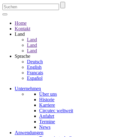
Home
Kontakt
Land
Land
Land
Land
Sprache
Deutsch
English
Français
Español
Unternehmen
Über uns
Historie
Karriere
Circutec weltweit
Anfahrt
Termine
News
Anwendungen