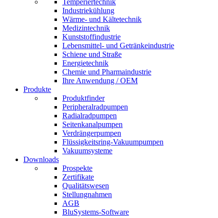
Temperiertechnik
Industriekühlung
Wärme- und Kältetechnik
Medizintechnik
Kunststoffindustrie
Lebensmittel- und Getränkeindustrie
Schiene und Straße
Energietechnik
Chemie und Pharmaindustrie
Ihre Anwendung / OEM
Produkte
Produktfinder
Peripheralradpumpen
Radialradpumpen
Seitenkanalpumpen
Verdrängerpumpen
Flüssigkeitsring-Vakuumpumpen
Vakuumsysteme
Downloads
Prospekte
Zertifikate
Qualitätswesen
Stellungnahmen
AGB
BluSystems-Software