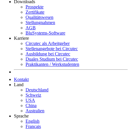
Downloads
Prospekte
Zertifikate
Qualitätswesen
Stellungnahmen
AGB
BluSystems-Software
Karriere
Circutec als Arbeitgeber
Stellenangebote bei Circutec
Ausbildung bei Circutec
Duales Studium bei Circutec
Praktikanten / Werkstudenten
Kontakt
Land
Deutschland
Schweiz
USA
China
Australien
Sprache
English
Français