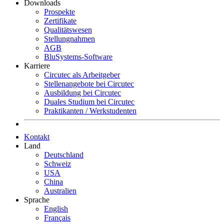
Downloads
Prospekte
Zertifikate
Qualitätswesen
Stellungnahmen
AGB
BluSystems-Software
Karriere
Circutec als Arbeitgeber
Stellenangebote bei Circutec
Ausbildung bei Circutec
Duales Studium bei Circutec
Praktikanten / Werkstudenten
Kontakt
Land
Deutschland
Schweiz
USA
China
Australien
Sprache
English
Français