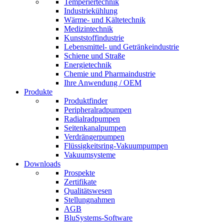
Temperiertechnik
Industriekühlung
Wärme- und Kältetechnik
Medizintechnik
Kunststoffindustrie
Lebensmittel- und Getränkeindustrie
Schiene und Straße
Energietechnik
Chemie und Pharmaindustrie
Ihre Anwendung / OEM
Produkte
Produktfinder
Peripheralradpumpen
Radialradpumpen
Seitenkanalpumpen
Verdrängerpumpen
Flüssigkeitsring-Vakuumpumpen
Vakuumsysteme
Downloads
Prospekte
Zertifikate
Qualitätswesen
Stellungnahmen
AGB
BluSystems-Software