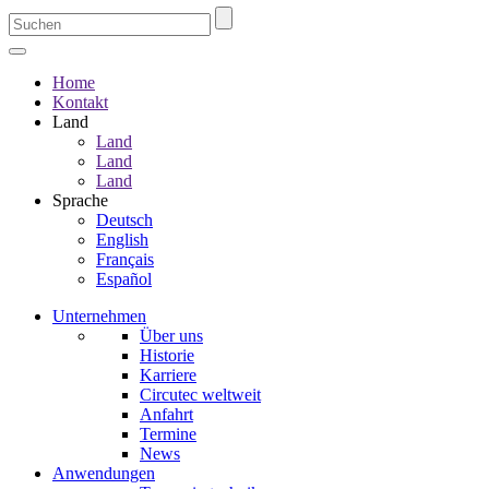
Home
Kontakt
Land
Land
Land
Land
Sprache
Deutsch
English
Français
Español
Unternehmen
Über uns
Historie
Karriere
Circutec weltweit
Anfahrt
Termine
News
Anwendungen