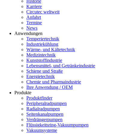
Historie
Karriere
Circutec weltweit
Anfahrt
Termine
News
Anwendungen
Temperiertechnik
Industriekühlung
Wärme- und Kältetechnik
Medizintechnik
Kunststoffindustrie
Lebensmittel- und Getränkeindustrie
Schiene und Straße
Energietechnik
Chemie und Pharmaindustrie
Ihre Anwendung / OEM
Produkte
Produktfinder
Peripheralradpumpen
Radialradpumpen
Seitenkanalpumpen
Verdrängerpumpen
Flüssigkeitsring-Vakuumpumpen
Vakuumsysteme