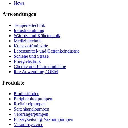
News
Anwendungen
Temperiertechnik
Industriekühlung
Wärme- und Kältetechnik
Medizintechnik
Kunststoffindustrie
Lebensmittel- und Getränkeindustrie
Schiene und Straße
Energietechnik
Chemie und Pharmaindustrie
Ihre Anwendung / OEM
Produkte
Produktfinder
Peripheralradpumpen
Radialradpumpen
Seitenkanalpumpen
Verdrängerpumpen
Flüssigkeitsring-Vakuumpumpen
Vakuumsysteme