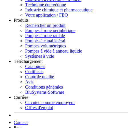
Technique énergétique
Industrie chimique et pharmaceutique
Votre application / FEO
Produits
Rechercher un produit
Pompes à roue periphérique
Pompes à roue radiale
Pompes à canal latéral
Pompes volumétriques
Pompes à vide à anneau liquide
Systèmes à vide
Téléchargement
Catalogues
Certificats
Contrôle qualité
Avis
Conditions générales
BluSystems-Software
Carrière
Circutec comme employeur
Offres d'emploi
Contact
Pays