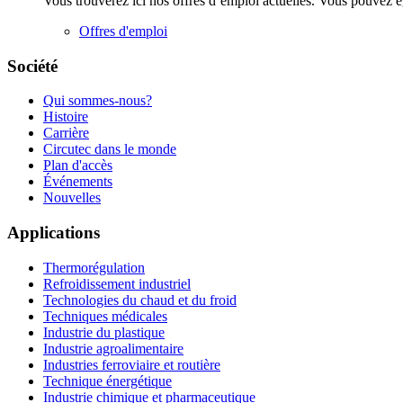
Vous trouverez ici nos offres d’emploi actuelles. Vous pouvez 
Offres d'emploi
Société
Qui sommes-nous?
Histoire
Carrière
Circutec dans le monde
Plan d'accès
Événements
Nouvelles
Applications
Thermorégulation
Refroidissement industriel
Technologies du chaud et du froid
Techniques médicales
Industrie du plastique
Industrie agroalimentaire
Industries ferroviaire et routière
Technique énergétique
Industrie chimique et pharmaceutique