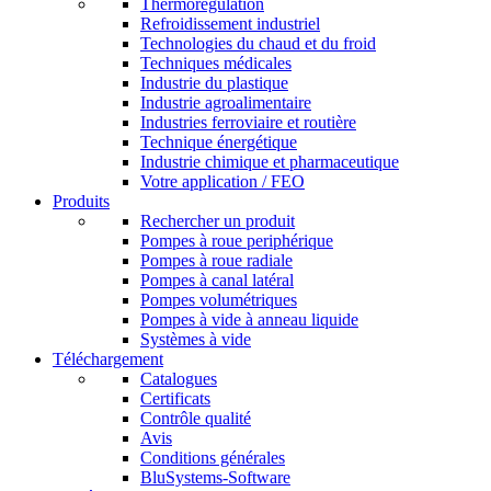
Thermorégulation
Refroidissement industriel
Technologies du chaud et du froid
Techniques médicales
Industrie du plastique
Industrie agroalimentaire
Industries ferroviaire et routière
Technique énergétique
Industrie chimique et pharmaceutique
Votre application / FEO
Produits
Rechercher un produit
Pompes à roue periphérique
Pompes à roue radiale
Pompes à canal latéral
Pompes volumétriques
Pompes à vide à anneau liquide
Systèmes à vide
Téléchargement
Catalogues
Certificats
Contrôle qualité
Avis
Conditions générales
BluSystems-Software