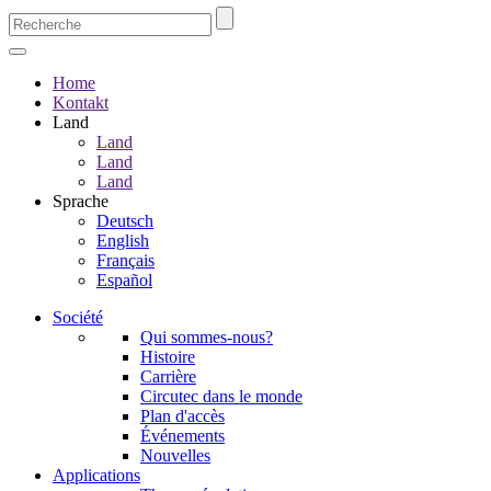
Home
Kontakt
Land
Land
Land
Land
Sprache
Deutsch
English
Français
Español
Société
Qui sommes-nous?
Histoire
Carrière
Circutec dans le monde
Plan d'accès
Événements
Nouvelles
Applications