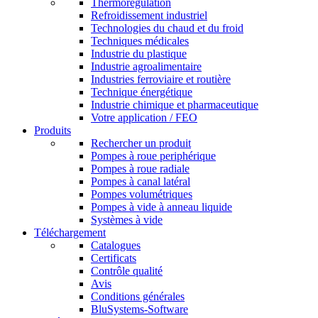
Thermorégulation
Refroidissement industriel
Technologies du chaud et du froid
Techniques médicales
Industrie du plastique
Industrie agroalimentaire
Industries ferroviaire et routière
Technique énergétique
Industrie chimique et pharmaceutique
Votre application / FEO
Produits
Rechercher un produit
Pompes à roue periphérique
Pompes à roue radiale
Pompes à canal latéral
Pompes volumétriques
Pompes à vide à anneau liquide
Systèmes à vide
Téléchargement
Catalogues
Certificats
Contrôle qualité
Avis
Conditions générales
BluSystems-Software