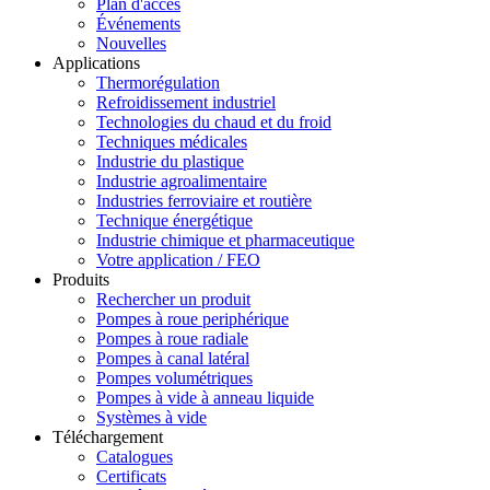
Plan d'accès
Événements
Nouvelles
Applications
Thermorégulation
Refroidissement industriel
Technologies du chaud et du froid
Techniques médicales
Industrie du plastique
Industrie agroalimentaire
Industries ferroviaire et routière
Technique énergétique
Industrie chimique et pharmaceutique
Votre application / FEO
Produits
Rechercher un produit
Pompes à roue periphérique
Pompes à roue radiale
Pompes à canal latéral
Pompes volumétriques
Pompes à vide à anneau liquide
Systèmes à vide
Téléchargement
Catalogues
Certificats