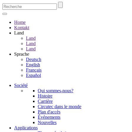
Home
Kontakt
Land
Land
Land
Land
Sprache
Deutsch
English
Français
Español
Société
Qui sommes-nous?
Histoire
Carrière
Circutec dans le monde
Plan d'accès
Événements
Nouvelles
Applications