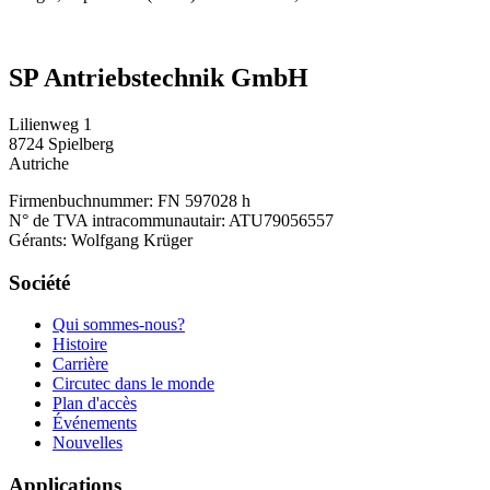
SP Antriebstechnik GmbH
Lilienweg 1
8724 Spielberg
Autriche
Firmenbuchnummer: FN 597028 h
N° de TVA intracommunautair: ATU79056557
Gérants: Wolfgang Krüger
Société
Qui sommes-nous?
Histoire
Carrière
Circutec dans le monde
Plan d'accès
Événements
Nouvelles
Applications