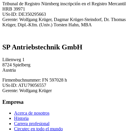
Tribunal de Registro Nürnberg inscripción en el Registro Mercantil
HRB 39971
USt-ID: DE350295663
Gerente: Wolfgang Krüger, Dagmar Krüger-Steindorf, Dr. Thomas
Krüger, Dipl.-Kfm. (Univ.) Torsten Hahn, MBA
SP Antriebstechnik GmbH
Lilienweg 1
8724 Spielberg
Austria
Firmenbuchnummer: FN 597028 h
USt-ID: ATU79056557
Gerente: Wolfgang Krüger
Empresa
Acerca de nosotros
Historia
Carrera profesional
Circutec en todo el mundo