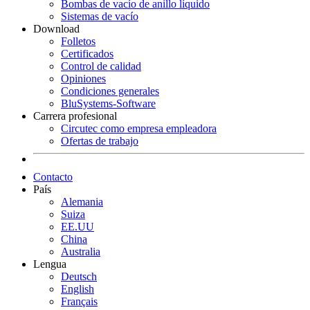
Bombas de vacío de anillo líquido
Sistemas de vacío
Download
Folletos
Certificados
Control de calidad
Opiniones
Condiciones generales
BluSystems-Software
Carrera profesional
Circutec como empresa empleadora
Ofertas de trabajo
Contacto
País
Alemania
Suiza
EE.UU
China
Australia
Lengua
Deutsch
English
Français