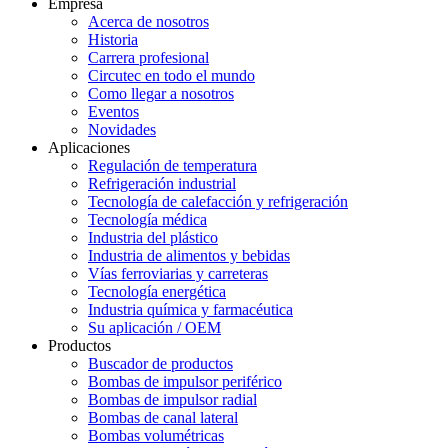
Empresa
Acerca de nosotros
Historia
Carrera profesional
Circutec en todo el mundo
Como llegar a nosotros
Eventos
Novidades
Aplicaciones
Regulación de temperatura
Refrigeración industrial
Tecnología de calefacción y refrigeración
Tecnología médica
Industria del plástico
Industria de alimentos y bebidas
Vías ferroviarias y carreteras
Tecnología energética
Industria química y farmacéutica
Su aplicación / OEM
Productos
Buscador de productos
Bombas de impulsor periférico
Bombas de impulsor radial
Bombas de canal lateral
Bombas volumétricas