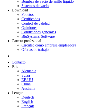
Bombas de vacío de anillo líquido
Sistemas de vacío
Download
Folletos
Certificados
Control de calidad
Opiniones
Condiciones generales
BluSystems-Software
Carrera profesional
Circutec como empresa empleadora
Ofertas de trabajo
Contacto
País
Alemania
Suiza
EE.UU
China
Australia
Lengua
Deutsch
English
Français