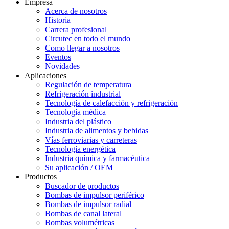
Empresa
Acerca de nosotros
Historia
Carrera profesional
Circutec en todo el mundo
Como llegar a nosotros
Eventos
Novidades
Aplicaciones
Regulación de temperatura
Refrigeración industrial
Tecnología de calefacción y refrigeración
Tecnología médica
Industria del plástico
Industria de alimentos y bebidas
Vías ferroviarias y carreteras
Tecnología energética
Industria química y farmacéutica
Su aplicación / OEM
Productos
Buscador de productos
Bombas de impulsor periférico
Bombas de impulsor radial
Bombas de canal lateral
Bombas volumétricas