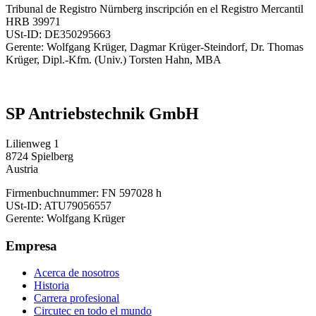
Tribunal de Registro Nürnberg inscripción en el Registro Mercantil
HRB 39971
USt-ID: DE350295663
Gerente: Wolfgang Krüger, Dagmar Krüger-Steindorf, Dr. Thomas
Krüger, Dipl.-Kfm. (Univ.) Torsten Hahn, MBA
SP Antriebstechnik GmbH
Lilienweg 1
8724 Spielberg
Austria
Firmenbuchnummer: FN 597028 h
USt-ID: ATU79056557
Gerente: Wolfgang Krüger
Empresa
Acerca de nosotros
Historia
Carrera profesional
Circutec en todo el mundo