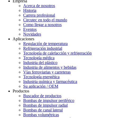
Empresa
Acerca de nosotros
Historia
Carrera profesional
Circutec en todo el mundo
Como llegar a nosotros
Eventos
Novidades
Aplicaciones
Regulación de temperatura
Refrigeración industrial
Tecnología de calefacción y refrigeración
Tecnología médica
Industria del plástico
Industria de alimentos y bebidas
Vías ferroviarias y carreteras
Tecnología energética
Industria química y farmacéutica
Su aplicación / OEM
Productos
Buscador de productos
Bombas de impulsor periférico
Bombas de impulsor radial
Bombas de canal lateral
Bombas volumétricas