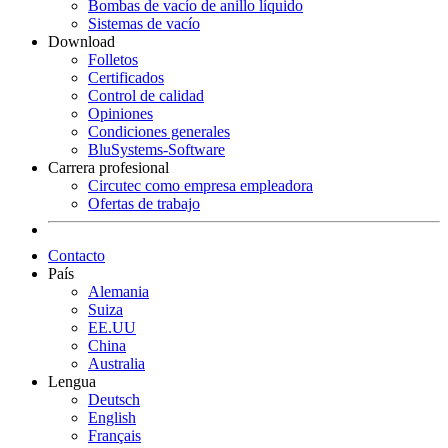
Bombas de vacío de anillo líquido
Sistemas de vacío
Download
Folletos
Certificados
Control de calidad
Opiniones
Condiciones generales
BluSystems-Software
Carrera profesional
Circutec como empresa empleadora
Ofertas de trabajo
Contacto
País
Alemania
Suiza
EE.UU
China
Australia
Lengua
Deutsch
English
Français