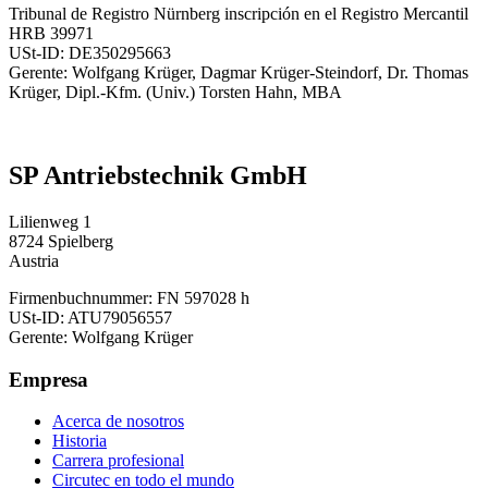
Tribunal de Registro Nürnberg inscripción en el Registro Mercantil
HRB 39971
USt-ID: DE350295663
Gerente: Wolfgang Krüger, Dagmar Krüger-Steindorf, Dr. Thomas
Krüger, Dipl.-Kfm. (Univ.) Torsten Hahn, MBA
SP Antriebstechnik GmbH
Lilienweg 1
8724 Spielberg
Austria
Firmenbuchnummer: FN 597028 h
USt-ID: ATU79056557
Gerente: Wolfgang Krüger
Empresa
Acerca de nosotros
Historia
Carrera profesional
Circutec en todo el mundo